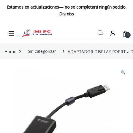
Estamos en actualizaciones— no se completará ningún pedido.
Dismiss
Skip to navigation
Skip to content
0
Home
Sin categorizar
ADAPTADOR DISPLAY POPRT a 