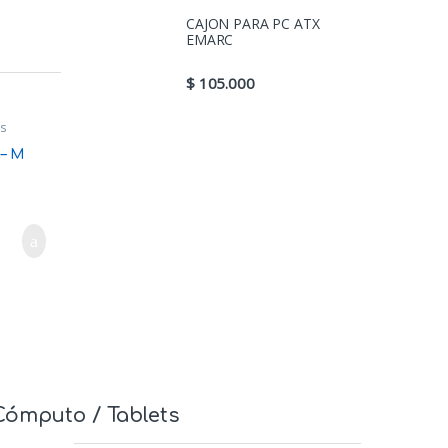
CAJON PARA PC ATX
EMARC
$
105.000
os
– M
Cómputo / Tablets