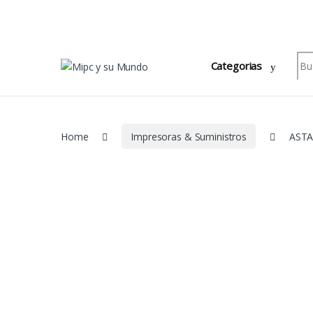
Skip to navigation
Skip to content
Sea
Categorias
Home
Impresoras & Suministros
ASTA