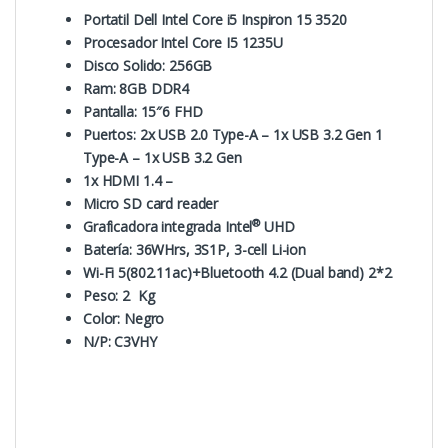
Portatil Dell Intel Core i5 Inspiron 15 3520
Procesador Intel Core I5 1235U
Disco Solido: 256GB
Ram: 8GB DDR4
Pantalla: 15″6 FHD
Puertos: 2x USB 2.0 Type-A – 1x USB 3.2 Gen 1
Type-A – 1x USB 3.2 Gen
1x HDMI 1.4 –
Micro SD card reader
®
Graficadora integrada Intel
UHD
Batería: 36WHrs, 3S1P, 3-cell Li-ion
Wi-Fi 5(802.11ac)+Bluetooth 4.2 (Dual band) 2*2
Peso: 2 Kg
Color: Negro
N/P: C3VHY