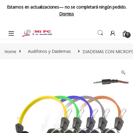
Estamos en actualizaciones— no se completará ningún pedido.
Dismiss
Skip to navigation
Skip to content
0
Home
Audifonos y Diademas
DIADEMAS CON MICROFO