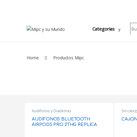
Skip to navigation
Skip to content
Sea
Categorias
Home
Productos Mipc
Products Grid
Audifonos y Diademas
Sin categ
AUDIFONOS BLUETOOTH
CAJON
AIRPODS PRO 2THG REPLICA