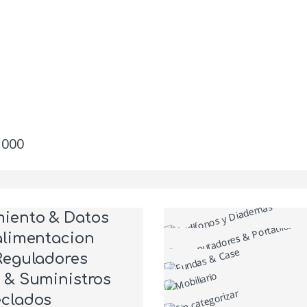
.000
Add to c
iento & Datos
alimentacion
Reguladores
 & Suministros
eclados