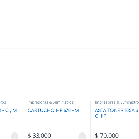
tros
Impresoras & Suministros
Impresoras & Suministr
– C , M,
CARTUCHO HP 670 – M
ASTA TONER 105A S
CHIP
$
33.000
$
70.000