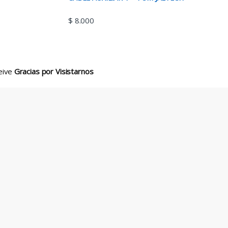
$
8.000
ceive
Gracias por Visistarnos