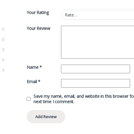
Your Rating
Your Review
0
0
0
0
Name
*
0
Email
*
Save my name, email, and website in this browser fo
next time I comment.