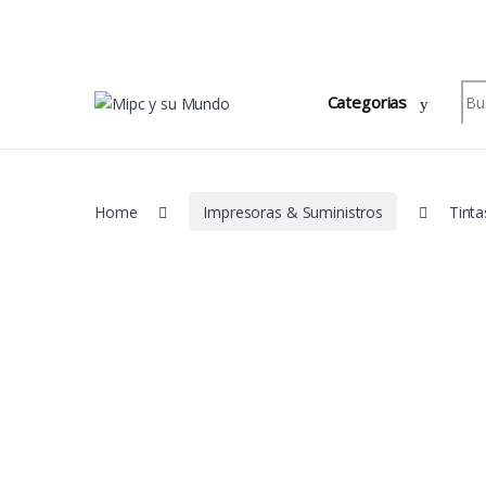
Skip to navigation
Skip to content
Sea
Categorias
Home
Impresoras & Suministros
Tinta